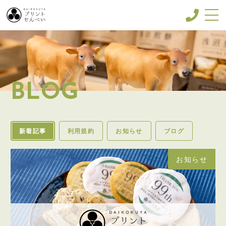
CONCEPT
コンセプト
MENU & PRICE
BLOG
メニュー
GALLERY
ギャラリー
新着記事
利用規約
お知らせ
ブログ
BLOG
ブログ
お知らせ
SHOP INFO
店舗情報
CONTACT
お問い合わせ